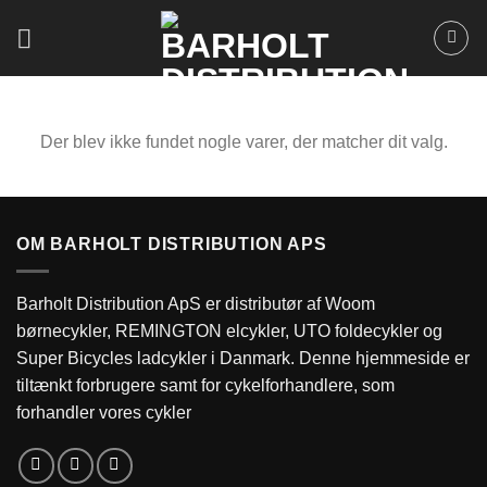
Fortsæt
til
indhold
Der blev ikke fundet nogle varer, der matcher dit valg.
OM BARHOLT DISTRIBUTION APS
Barholt Distribution ApS er distributør af Woom
børnecykler, REMINGTON elcykler, UTO foldecykler og
Super Bicycles ladcykler i Danmark. Denne hjemmeside er
tiltænkt forbrugere samt for cykelforhandlere, som
forhandler vores cykler