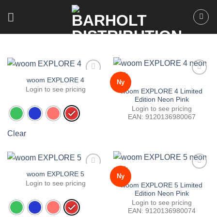
Fortsæt
til
indhold
woom EXPLORE 4
Ny
Tilføj til
Tilføj til
favoritter
favoritter
Login to see pricing
woom EXPLORE 4 Limited
Edition Neon Pink
Login to see pricing
EAN:
9120136980067
Clear
woom EXPLORE 5
Ny
Tilføj til
Tilføj til
favoritter
favoritter
Login to see pricing
woom EXPLORE 5 Limited
Edition Neon Pink
Login to see pricing
EAN:
9120136980074