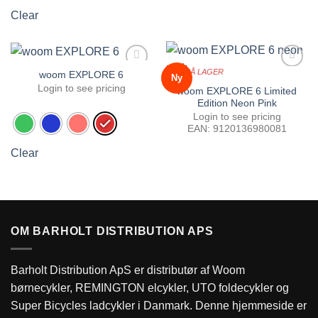
Clear
IKKE PÅ LAGER
woom EXPLORE 6
Ny
Tilføj til
Tilføj til
favoritter
favoritter
Login to see pricing
woom EXPLORE 6 Limited
Edition Neon Pink
Login to see pricing
EAN:
9120136980081
Clear
OM BARHOLT DISTRIBUTION APS
Barholt Distribution ApS er distributør af Woom
børnecykler, REMINGTON elcykler, UTO foldecykler og
Super Bicycles ladcykler i Danmark. Denne hjemmeside er