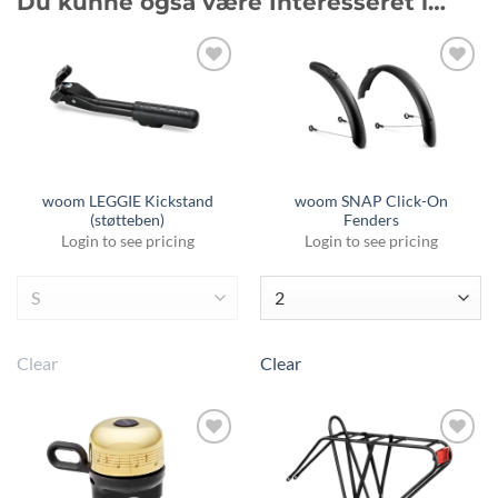
Du kunne også være Interesseret i…
Tilføj til
Tilføj til
favoritter
favoritter
woom LEGGIE Kickstand
woom SNAP Click-On
(støtteben)
Fenders
Login to see pricing
Login to see pricing
Clear
Clear
Tilføj til
Tilføj til
favoritter
favoritter