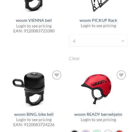
woom PICKUP Rack
woom VIENNA bell
Login to see pricing
Login to see pricing
EAN:
9120083723380
Clear
Tilføj til
Tilføj til
favoritter
favoritter
woom READY børnehjelm
woom BING, bike bell
Login to see pricing
Login to see pricing
EAN:
9120083724226