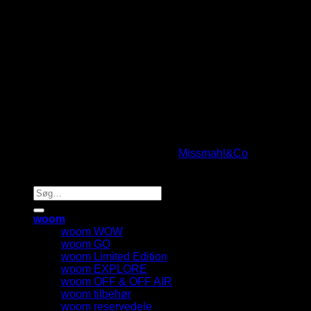
Copyright 2026 © Barholt Distribution ApS | CVR:
43711997 | Design and code by
Missmahl&Co
Søg efter:
woom
woom WOW
woom GO
woom Limited Edition
woom EXPLORE
woom OFF & OFF AIR
woom tilbehør
woom reservedele