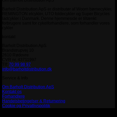
Om Barholt Distribution ApS
Barholt Distribution ApS er distributør af Woom børnecykler,
REMINGTON elcykler, UTO foldecykler og Super Bicycles
ladcykler i Danmark. Denne hjemmeside er tiltænkt
forbrugere samt for cykelforhandlere, som forhandler vores
cykler
kontakt
Barholt Distribution ApS
Brandstrupvej 10
2610 Rødovre
CVR nr. 43711997
Tlf:
70 99 98 97
info@barholtdistribution.dk
Service & Info
Om Barholt Distribution ApS
Kontakt os
Forhandlere
Handelsbetingelser & Returnering
Cookie og Privatlivspolitik