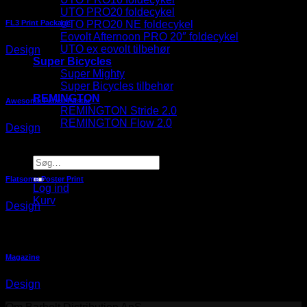
UTO PRO20 foldecykel
FL3 Print Package
UTO PRO20 NE foldecykel
Eovolt Afternoon PRO 20″ foldecykel
UTO ex eovolt tilbehør
Design
Super Bicycles
Super Mighty
Super Bicycles tilbehør
REMINGTON
Awesome Pencil Poster
REMINGTON Stride 2.0
REMINGTON Flow 2.0
Design
Søg efter:
Flatsome Poster Print
Log ind
Kurv
Design
Magazine
Design